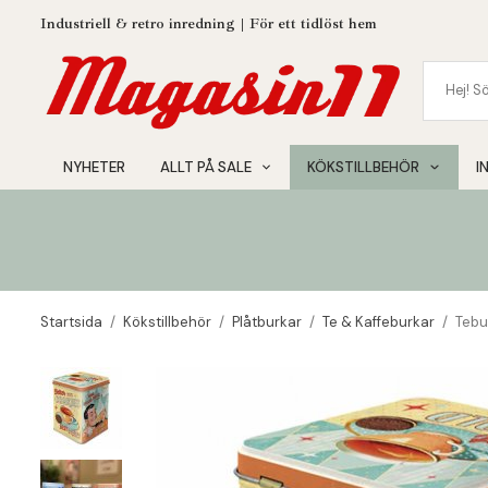
Industriell & retro inredning | För ett tidlöst hem
NYHETER
ALLT PÅ SALE
KÖKSTILLBEHÖR
I
Startsida
/
Kökstillbehör
/
Plåtburkar
/
Te & Kaffeburkar
/
Tebu