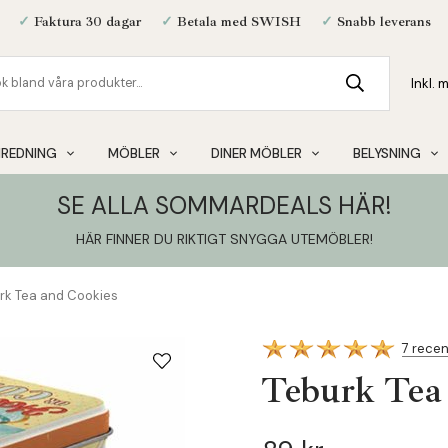
✓
Faktura 30 dagar
✓
Betala med SWISH
✓
Snabb leverans
NREDNING
MÖBLER
DINER MÖBLER
BELYSNING
SE ALLA SOMMARDEALS HÄR!
HÄR FINNER DU RIKTIGT SNYGGA UTEMÖBLER
!
rk Tea and Cookies
7 rece
Teburk Tea