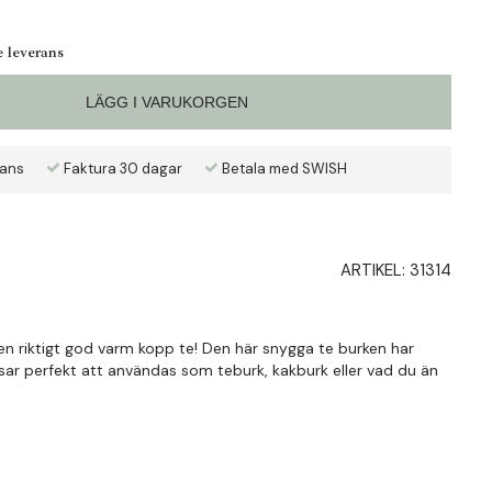
e leverans
LÄGG I VARUKORGEN
rans
Faktura 30 dagar
Betala med SWISH
ARTIKEL:
31314
 en riktigt god varm kopp te! Den här snygga te burken har
ssar perfekt att användas som teburk, kakburk eller vad du än