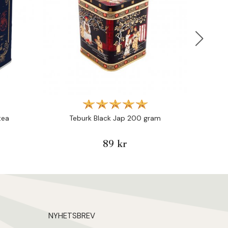
tea
Teburk Black Jap 200 gram
Tebu
89 kr
NYHETSBREV