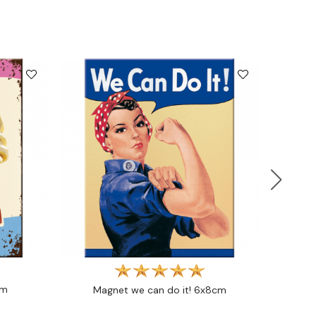
cm
Magnet we can do it! 6x8cm
M