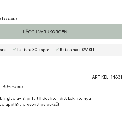
e leverans
LÄGG I VARUKORGEN
rans
Faktura 30 dagar
Betala med SWISH
ARTIKEL:
14331
 - Adventure
 glad av & piffa till det lite i ditt kök, lite nya
id upp! Bra presenttips också!