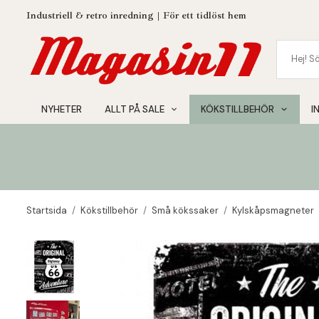
Industriell & retro inredning | För ett tidlöst hem
NYHETER
ALLT PÅ SALE
KÖKSTILLBEHÖR
I
Startsida
/
Kökstillbehör
/
Små kökssaker
/
Kylskåpsmagneter