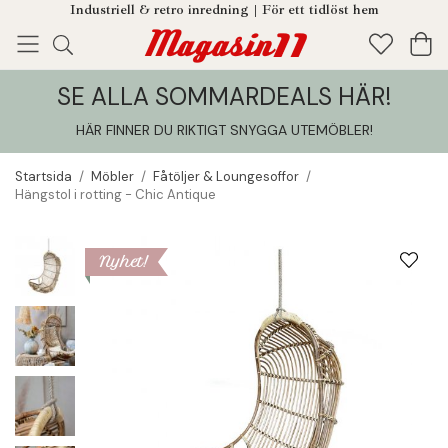
Industriell & retro inredning | För ett tidlöst hem
SE ALLA SOMMARDEALS HÄR!
Enjoy!
Tillagt i din varukorg
HÄR FINNER DU RIKTIGT SNYGGA UTEMÖBLER
!
Startsida
/
Möbler
/
Fåtöljer & Loungesoffor
/
Hängstol i rotting - Chic Antique
Nyhet!