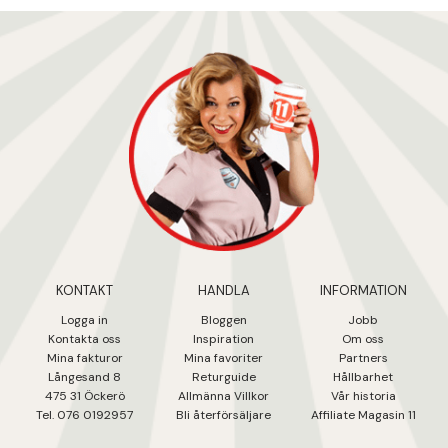
KONTAKT
HANDLA
INFORMATION
Logga in
Bloggen
Jobb
Kontakta oss
Inspiration
Om oss
Mina fakturo
r
Mina favoriter
Partners
Långesand 8
Returguide
Hållbarhet
475 31 Öcker
ö
Allmänna Villkor
Vår historia
Tel. 076 0192957
Bli återförsäljare
Affiliate Magasin 11