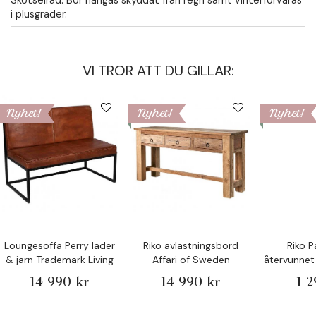
i plusgrader.
VI TROR ATT DU GILLAR:
Nyhet!
Nyhet!
Nyhet!
Loungesoffa Perry läder
Riko avlastningsbord
Riko P
& järn Trademark Living
Affari of Sweden
återvunnet 
S
14 990 kr
14 990 kr
1 2