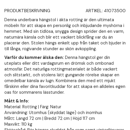
PRODUKTBESKRIVNING
ARTIKEL:
41073500
Denna underbara hängstol i äkta rotting är den ultimata
möbeln för att skapa en personlig och inbjudande myshörna i
hemmet. Med sin tidlösa, snygga design sprider den en varm,
naturnära känsla och blir ett vackert blickfång var du än
placerar den. Stolen hängs enkelt upp från taket och bjuder in
till långa, rogivande stunder av skön avkoppling.
Varför du kommer älska den:
Denna hängstol ger din
uteplats eller ditt vardagsrum en drömsk och ombonad
atmosfär. Det naturliga rottingmaterialet är både vackert
och slitstarkt, och stolens lätt gungande rörelse skapar en
omedelbar känsla av lugn. Kombinera den med ett mjukt
fårskinn eller dina favoritkuddar för att skapa en alldeles egen
oas för sommarens lässtunder.
Mått & Info:
Material: Rotting | Färg: Natur
Användning: Utomhus (skyddat läge) och inomhus
Mått: Längd 72 cm | Bredd 72 cm | Höjd 117 cm
Maxvikt: 110 kg
Skötselråd: Bör hängas skyddat från regn samt vinterförvaras