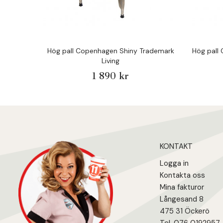
Hög pall Copenhagen Shiny Trademark
Hög pall
Living
1 890 kr
KONTAKT
Logga in
Kontakta oss
Mina fakturo
r
Långesand 8
475 31 Öcker
ö