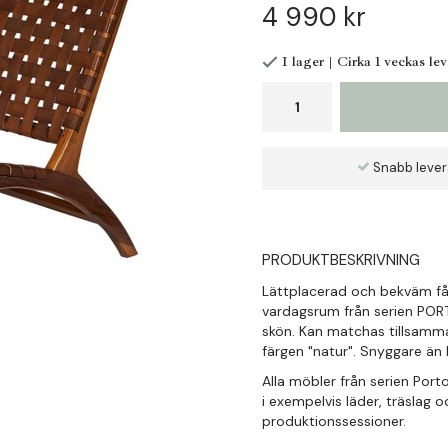
4 990 kr
I lager | Cirka 1 veckas le
Snabb leve
PRODUKTBESKRIVNING
Lättplacerad och bekväm fåtö
vardagsrum från serien PORT
skön. Kan matchas tillsamma
färgen "natur". Snyggare än 
Alla möbler från serien Port
i exempelvis läder, träslag 
produktionssessioner.