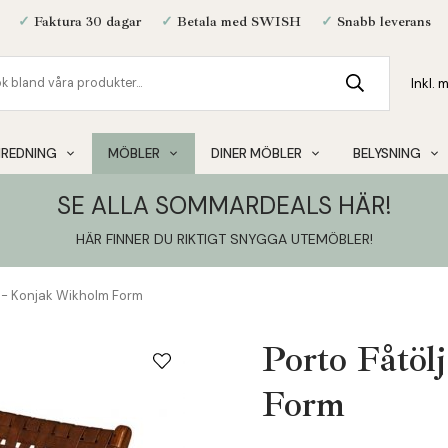
✓
Faktura 30 dagar
✓
Betala med SWISH
✓
Snabb leverans
NREDNING
MÖBLER
DINER MÖBLER
BELYSNING
SE ALLA SOMMARDEALS HÄR!
HÄR FINNER DU RIKTIGT SNYGGA UTEMÖBLER
!
l - Konjak Wikholm Form
Porto Fåtöl
Form