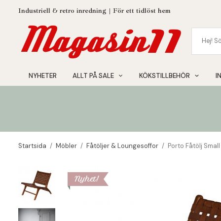
Industriell & retro inredning | För ett tidlöst hem
NYHETER
ALLT PÅ SALE
KÖKSTILLBEHÖR
I
Startsida
/
Möbler
/
Fåtöljer & Loungesoffor
/
Porto Fåtölj Smal
Nyhet!