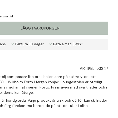
veranstid
LÄGG I VARUKORGEN
rans
Faktura 30 dagar
Betala med SWISH
ARTIKEL:
53247
lj som passar lika bra i hallen som på större ytor i ett
O - Wikholm Form i färgen konjak. Loungestolen är otroligt
ns med annat i serien Porto. Finns även med svart läder och i
bilderna kan återge.
o är handgjorda. Varje produkt är unik och därför kan skillnader
och färg förekomma beroende på att det sker i olika