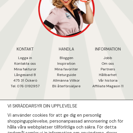
KONTAKT
HANDLA
INFORMATION
Logga in
Bloggen
Jobb
Kontakta oss
Inspiration
Om oss
Mina fakturo
r
Mina favoriter
Partners
Långesand 8
Returguide
Hållbarhet
475 31 Öcker
ö
Allmänna Villkor
Vår historia
Tel. 076 0192957
Bli återförsäljare
Affiliate Magasin 11
VI SKRÄDDARSYR DIN UPPLEVELSE
NYHETSBREV
Vi använder cookies för att ge dig en personlig
Såklart skall du ta del av våra bästa erbjudanden & nyheter!
shoppingupplevelse, personanpassad annonsering och för
hålla våra webbplatser tillförlitliga och säkra. För detta