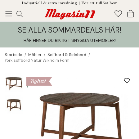
Industriell & retro inredning | För ett tidlöst hem
SE ALLA SOMMARDEALS HÄR!
Enjoy!
Tillagt i din varukorg
HÄR FINNER DU RIKTIGT SNYGGA UTEMÖBLER
!
Startsida
/
Möbler
/
Soffbord & Sidobord
/
York soffbord Natur Wikholm Form
Nyhet!