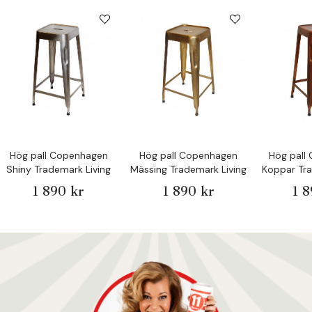
Hög pall Copenhagen
Hög pall Copenhagen
Hög pall
Shiny Trademark Living
Mässing Trademark Living
Koppar Tra
1 890 kr
1 890 kr
1 8