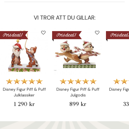
VI TROR ATT DU GILLAR:
Prisdeal!
Prisdeal!
Prisdeal
Disney Figur Piff & Puff
Disney Figur Piff & Puff
Disney Fig
Julklassiker
Julgodis
1 290 kr
899 kr
33