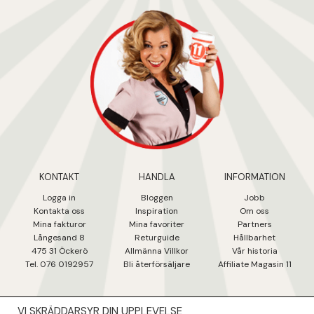
KONTAKT
HANDLA
INFORMATION
Logga in
Bloggen
Jobb
Kontakta oss
Inspiration
Om oss
Mina fakturo
r
Mina favoriter
Partners
Långesand 8
Returguide
Hållbarhet
475 31 Öcker
ö
Allmänna Villkor
Vår historia
Tel. 076 0192957
Bli återförsäljare
Affiliate Magasin 11
VI SKRÄDDARSYR DIN UPPLEVELSE
NYHETSBREV