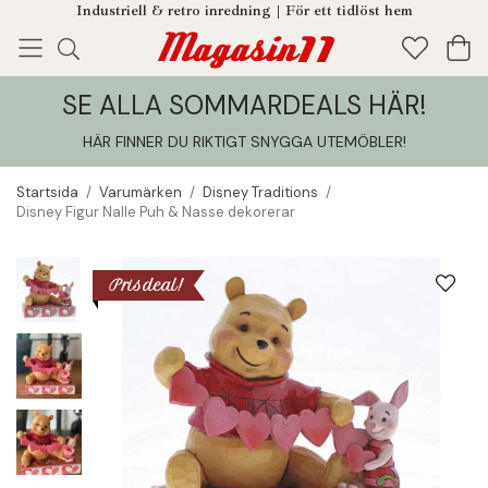
Industriell & retro inredning | För ett tidlöst hem
SE ALLA SOMMARDEALS HÄR!
Enjoy!
Tillagt i din varukorg
HÄR FINNER DU RIKTIGT SNYGGA UTEMÖBLER
!
Startsida
/
Varumärken
/
Disney Traditions
/
Disney Figur Nalle Puh & Nasse dekorerar
Prisdeal!