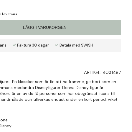
e leverans
LÄGG I VARUKORGEN
rans
Faktura 30 dagar
Betala med SWISH
ARTIKEL:
4031487
juret. En klassiker som är fin att ha framme, ge bort som en
ammans medandra Disneyfigurer. Denna Disney figur är
hore är en av de få personer som har obegränsat licens till
r handmålade och tillverkas endast under en kort period, vilket
stone
 Disney