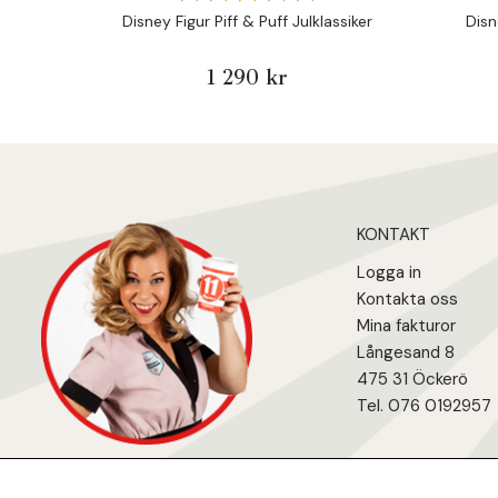
Disney Figur Piff & Puff Julklassiker
Disn
1 290 kr
KONTAKT
Logga in
Kontakta oss
Mina fakturo
r
Långesand 8
475 31 Öcker
ö
Tel. 076 0192957