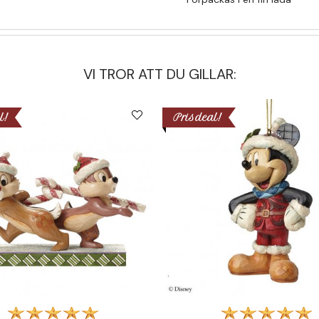
VI TROR ATT DU GILLAR:
l!
Prisdeal!