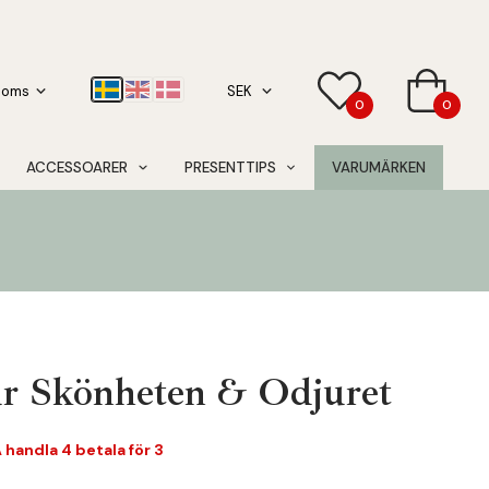
0
0
ACCESSOARER
PRESENTTIPS
VARUMÄRKEN
ur Skönheten & Odjuret
handla 4 betala för 3