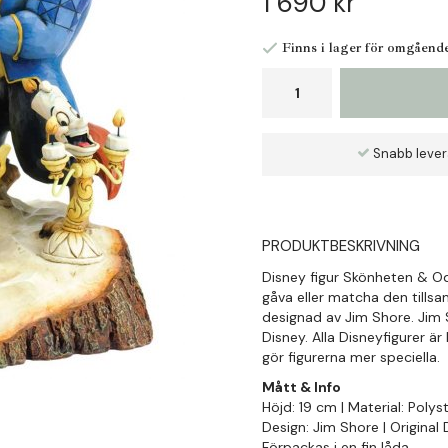
1 690 kr
Finns i lager för omgåend
Snabb leve
PRODUKTBESKRIVNING
Disney figur Skönheten & Od
gåva eller matcha den tills
designad av Jim Shore. Jim S
Disney. Alla Disneyfigurer ä
gör figurerna mer speciella.
Mått & Info
Höjd: 19 cm | Material: Poly
Design: Jim Shore | Original
Förpackas i en fin låda