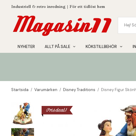
Industriell & retro inredning | För ett tidlöst hem
NYHETER
ALLT PÅ SALE
KÖKSTILLBEHÖR
I
Startsida
/
Varumärken
/
Disney Traditions
/
Disney Figur Skön
Prisdeal!