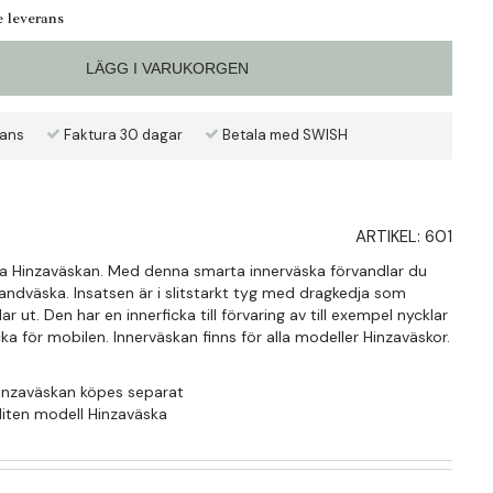
e leverans
LÄGG I VARUKORGEN
rans
Faktura 30 dagar
Betala med SWISH
ARTIKEL:
601
illa Hinzaväskan. Med denna smarta innerväska förvandlar du
handväska. Insatsen är i slitstarkt tyg med dragkedja som
r ut. Den har en innerficka till förvaring av till exempel nycklar
a för mobilen. Innerväskan finns för alla modeller Hinzaväskor.
Hinzaväskan köpes separat
 liten modell Hinzaväska