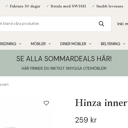
✓
Faktura 30 dagar
✓
Betala med SWISH
✓
Snabb leverans
NREDNING
MÖBLER
DINER MÖBLER
BELYSNING
SE ALLA SOMMARDEALS HÄR!
HÄR FINNER DU RIKTIGT SNYGGA UTEMÖBLER
!
svart
Hinza inner
259 kr