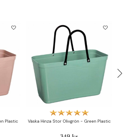
Väska H
n Plastic
Väska Hinza Stor Olivgrön - Green Plastic
349 kr