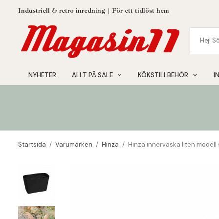
Industriell & retro inredning | För ett tidlöst hem
NYHETER
ALLT PÅ SALE
KÖKSTILLBEHÖR
I
Startsida
/
Varumärken
/
Hinza
/
Hinza innerväska liten modell 