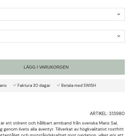
LÄGG I VARUKORGEN
rans
Faktura 30 dagar
Betala med SWISH
ARTIKEL:
313980
r ett stilrent och hållbart armband från svenska Maris Sal,
 genom livets alla äventyr. Tillverkat av högkvalitativt rostfritt
ttentåligt och motståndskraftigt mot oxidation, vilket gör att