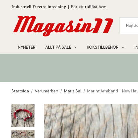
Industriell & retro inredning | För ett tidlöst hem
NYHETER
ALLT PÅ SALE
KÖKSTILLBEHÖR
I
Startsida
/
Varumärken
/
Maris Sal
/
Marint Armband - New Ha