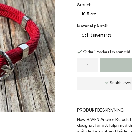
Storlek:
Material på stål:
Cirka 1 veckas leveranstid
Snabb leve
PRODUKTBESKRIVNING
New HAVEN Anchor Bracelet ä
designat för att följa med dig
stål, detta armband både va