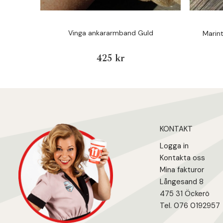
Vinga ankararmband Guld
Marin
425 kr
KONTAKT
Logga in
Kontakta oss
Mina fakturo
r
Långesand 8
475 31 Öcker
ö
Tel. 076 0192957