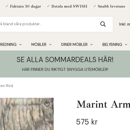
✓
Faktura 30 dagar
✓
Betala med SWISH
✓
Snabb leverans
NREDNING
MÖBLER
DINER MÖBLER
BELYSNING
SE ALLA SOMMARDEALS HÄR!
HÄR FINNER DU RIKTIGT SNYGGA UTEMÖBLER
!
ven Röd
Marint Arm
575 kr