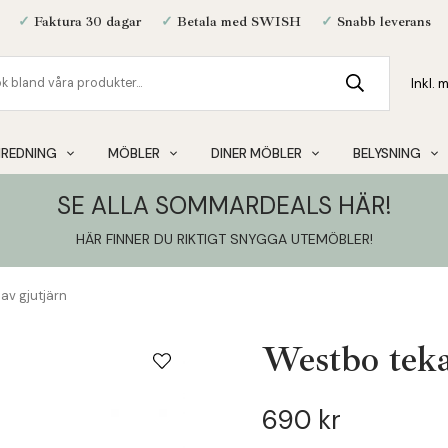
✓
Faktura 30 dagar
✓
Betala med SWISH
✓
Snabb leverans
NREDNING
MÖBLER
DINER MÖBLER
BELYSNING
SE ALLA SOMMARDEALS HÄR!
HÄR FINNER DU RIKTIGT SNYGGA UTEMÖBLER
!
av gjutjärn
Westbo teka
690 kr