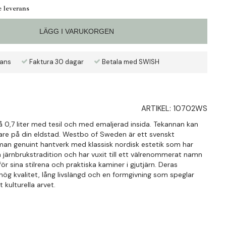
e leverans
LÄGG I VARUKORGEN
rans
Faktura 30 dagar
Betala med SWISH
ARTIKEL:
10702WS
å 0,7 liter med tesil och med emaljerad insida. Tekannan kan
are på din eldstad. Westbo of Sweden är ett svenskt
an genuint hantverk med klassisk nordisk estetik som har
a järnbrukstradition och har vuxit till ett välrenommerat namn
 för sina stilrena och praktiska kaminer i gjutjärn. Deras
ög kvalitet, lång livslängd och en formgivning som speglar
kulturella arvet.