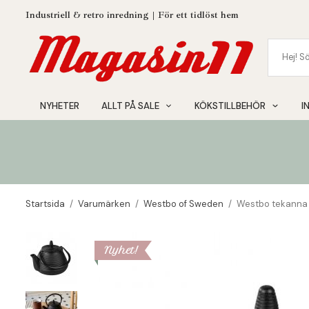
Industriell & retro inredning | För ett tidlöst hem
NYHETER
ALLT PÅ SALE
KÖKSTILLBEHÖR
I
Startsida
/
Varumärken
/
Westbo of Sweden
/
Westbo tekanna 
Nyhet!