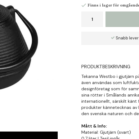
Finns i lager för omgåend
Snabb leve
PRODUKTBESKRIVNING
Tekanna Westbo i gjutjärn p
även användas som luftfukt
designföretag som för samm
sina rötter i Smålands anrik
internationellt, särskilt känt
produkter kännetecknas av h
den svenska naturen och det 
Mått & Info:
Material: Gjutjärn (svart)
0,7 liter | Tesil ingår