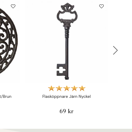
t/Brun
Flasköppnare Järn Nyckel
Grytu
69 kr