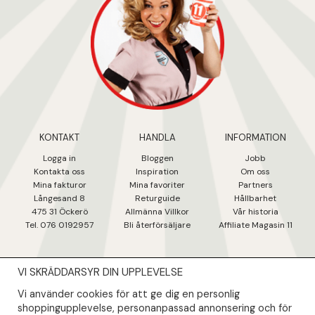
KONTAKT
HANDLA
INFORMATION
Logga in
Bloggen
Jobb
Kontakta oss
Inspiration
Om oss
Mina fakturo
r
Mina favoriter
Partners
Långesand 8
Returguide
Hållbarhet
475 31 Öcker
ö
Allmänna Villkor
Vår historia
Tel. 076 0192957
Bli återförsäljare
Affiliate Magasin 11
VI SKRÄDDARSYR DIN UPPLEVELSE
NYHETSBREV
Vi använder cookies för att ge dig en personlig
Såklart skall du ta del av våra bästa erbjudanden & nyheter!
shoppingupplevelse, personanpassad annonsering och för