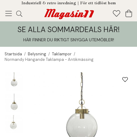
Industriell & retro inredning | För ett tidlöst hem
SE ALLA SOMMARDEALS HÄR!
Enjoy!
Tillagt i din varukorg
HÄR FINNER DU RIKTIGT SNYGGA UTEMÖBLER
!
Startsida
/
Belysning
/
Taklampor
/
Normandy Hängande Taklampa - Antikmässing