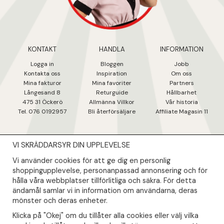
KONTAKT
HANDLA
INFORMATION
Logga in
Bloggen
Jobb
Kontakta oss
Inspiration
Om oss
Mina fakturo
r
Mina favoriter
Partners
Långesand 8
Returguide
Hållbarhet
475 31 Öcker
ö
Allmänna Villkor
Vår historia
Tel. 076 0192957
Bli återförsäljare
Affiliate Magasin 11
VI SKRÄDDARSYR DIN UPPLEVELSE
NYHETSBREV
Vi använder cookies för att ge dig en personlig
Såklart skall du ta del av våra bästa erbjudanden & nyheter!
shoppingupplevelse, personanpassad annonsering och för
hålla våra webbplatser tillförlitliga och säkra. För detta
ändamål samlar vi in information om användarna, deras
Din mail kommer endast användas till våra nyhetsbrev.
mönster och deras enheter.
Klicka på "Okej" om du tillåter alla cookies eller välj vilka