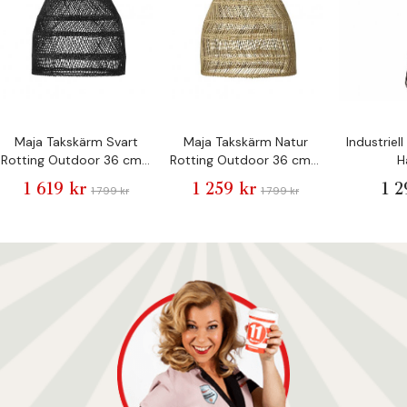
Maja Takskärm Svart
Maja Takskärm Natur
Industriel
Rotting Outdoor 36 cm -
Rotting Outdoor 36 cm -
H
Pr Home
Pr Home
1 619 kr
1 259 kr
1 2
1 799 kr
1 799 kr