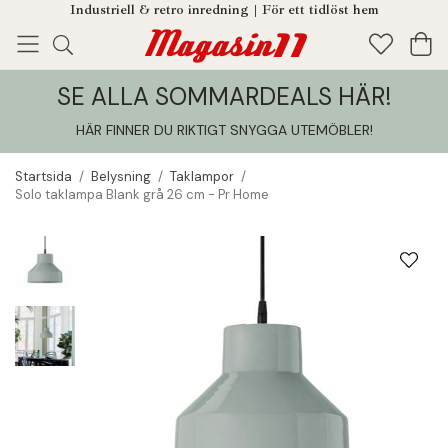
Industriell & retro inredning | För ett tidlöst hem
SE ALLA SOMMARDEALS HÄR!
Enjoy!
Tillagt i din varukorg
HÄR FINNER DU RIKTIGT SNYGGA UTEMÖBLER
!
Startsida
/
Belysning
/
Taklampor
/
Solo taklampa Blank grå 26 cm - Pr Home