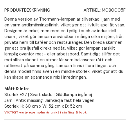
PRODUKTBESKRIVNING
ARTIKEL:
M080005F
Denna version av Thormann-lampan är tillverkad i järn med
en varm antikmässingsfinish, vilket ger ett livfullt spel åt ytan.
Designen är enkel, men med en tydlig touch av industriell
charm, vilket gör lampan användbar i många olika miljöer, från
privata hem till kaféer och restauranger. Den breda skärmen
ger ett bra ljusfall direkt nedåt, vilket gör lampan särskilt
lämplig ovanför mat- eller arbetsbord. Samtidigt tillför det
metalliska skenet en atmosfär som balanserar rått och
raffinerat på samma gång. Lampan finns i flera färger, och
denna modell finns även i en mindre storlek, vilket gör att du
kan skapa en spännande mix i inredningen.
Mått & Info:
Storlek E27 | Svart sladd | Glödlampa ingår ej
Järn | Antik mässing| Järnkedja fäst hela vägen
Storlek: H: 30 cm x W: 52 cm x D: 52 cm
VIKTIGT varje exemplar är unikt i sin färg & look