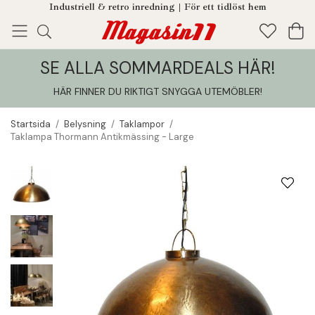
Industriell & retro inredning | För ett tidlöst hem
SE ALLA SOMMARDEALS HÄR!
Enjoy!
Tillagt i din varukorg
HÄR FINNER DU RIKTIGT SNYGGA UTEMÖBLER
!
Startsida
/
Belysning
/
Taklampor
/
Taklampa Thormann Antikmässing - Large