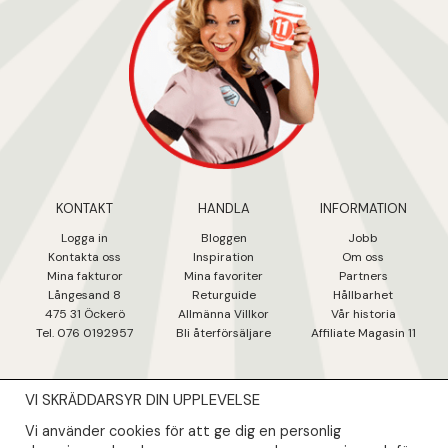
KONTAKT
HANDLA
INFORMATION
Logga in
Bloggen
Jobb
Kontakta oss
Inspiration
Om oss
Mina fakturo
r
Mina favoriter
Partners
Långesand 8
Returguide
Hållbarhet
475 31 Öcker
ö
Allmänna Villkor
Vår historia
Tel. 076 0192957
Bli återförsäljare
Affiliate Magasin 11
VI SKRÄDDARSYR DIN UPPLEVELSE
NYHETSBREV
Vi använder cookies för att ge dig en personlig
Såklart skall du ta del av våra bästa erbjudanden & nyheter!