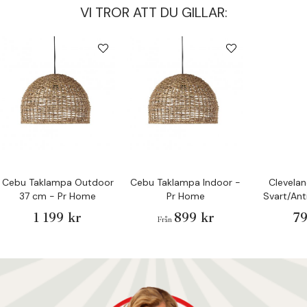
VI TROR ATT DU GILLAR:
Cebu Taklampa Outdoor
Cebu Taklampa Indoor -
Clevela
37 cm - Pr Home
Pr Home
Svart/Ant
cm -
1 199 kr
899 kr
79
Från