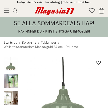
Industriell & retro inredning | För ett tidlöst hem
SE ALLA SOMMARDEALS HÄR!
Enjoy!
Tillagt i din varukorg
HÄR FINNER DU RIKTIGT SNYGGA UTEMÖBLER
!
Startsida
/
Belysning
/
Taklampor
/
Wells tak/fönsterlam Mossa/guld 24 cm - Pr Home