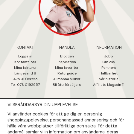
KONTAKT
HANDLA
INFORMATION
Logga in
Bloggen
Jobb
Kontakta oss
Inspiration
Om oss
Mina fakturo
r
Mina favoriter
Partners
Långesand 8
Returguide
Hållbarhet
475 31 Öcker
ö
Allmänna Villkor
Vår historia
Tel. 076 0192957
Bli återförsäljare
Affiliate Magasin 11
VI SKRÄDDARSYR DIN UPPLEVELSE
NYHETSBREV
Vi använder cookies för att ge dig en personlig
Såklart skall du ta del av våra bästa erbjudanden & nyheter!
shoppingupplevelse, personanpassad annonsering och för
hålla våra webbplatser tillförlitliga och säkra. För detta
ändamål samlar vi in information om användarna, deras