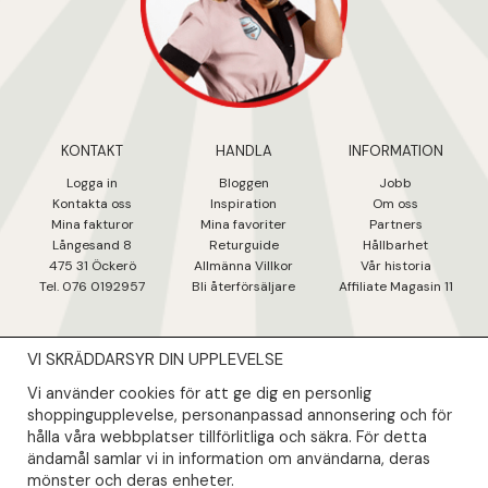
KONTAKT
HANDLA
INFORMATION
Logga in
Bloggen
Jobb
Kontakta oss
Inspiration
Om oss
Mina fakturo
r
Mina favoriter
Partners
Långesand 8
Returguide
Hållbarhet
475 31 Öcker
ö
Allmänna Villkor
Vår historia
Tel. 076 0192957
Bli återförsäljare
Affiliate Magasin 11
VI SKRÄDDARSYR DIN UPPLEVELSE
NYHETSBREV
Vi använder cookies för att ge dig en personlig
Såklart skall du ta del av våra bästa erbjudanden & nyheter!
shoppingupplevelse, personanpassad annonsering och för
hålla våra webbplatser tillförlitliga och säkra. För detta
ändamål samlar vi in information om användarna, deras
Din mail kommer endast användas till våra nyhetsbrev.
mönster och deras enheter.