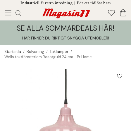
Industriell & retro inredning | För ett tidlöst hem
SE ALLA SOMMARDEALS HÄR!
Enjoy!
Tillagt i din varukorg
HÄR FINNER DU RIKTIGT SNYGGA UTEMÖBLER
!
Startsida
/
Belysning
/
Taklampor
/
Wells tak/fönsterlam Rosa/guld 24 cm - Pr Home