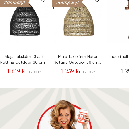
Kampanj!
Kampanj!
Maja Takskärm Svart
Maja Takskärm Natur
Industriel
Rotting Outdoor 36 cm -
Rotting Outdoor 36 cm -
H
Pr Home
Pr Home
1 619 kr
1 259 kr
1 2
1 799 kr
1 799 kr