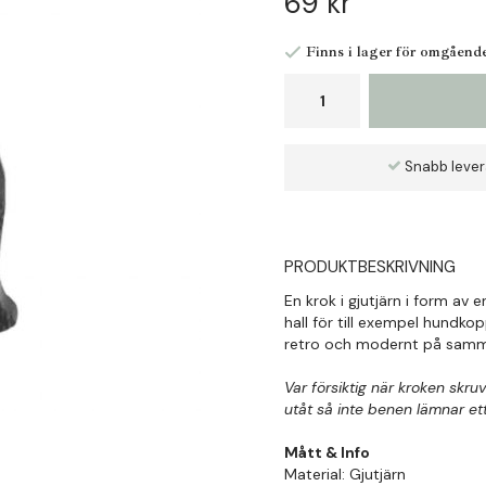
69 kr
Finns i lager för omgåend
Snabb leve
PRODUKTBESKRIVNING
En krok i gjutjärn i form av 
hall för till exempel hundk
retro och modernt på samma
Var försiktig när kroken sk
utåt så inte benen lämnar et
Mått & Info
Material: Gjutjärn