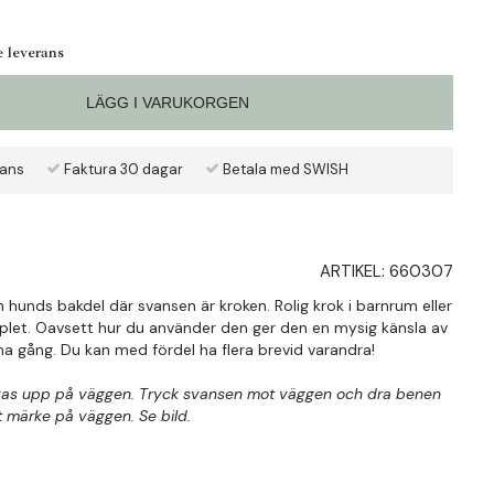
e leverans
LÄGG I VARUKORGEN
rans
Faktura 30 dagar
Betala med SWISH
ARTIKEL:
660307
en hunds bakdel där svansen är kroken. Rolig krok i barnrum eller
opplet. Oavsett hur du använder den ger den en mysig känsla av
 gång. Du kan med fördel ha flera brevid varandra!
ruvas upp på väggen. Tryck svansen mot väggen och dra benen
t märke på väggen. Se bild.