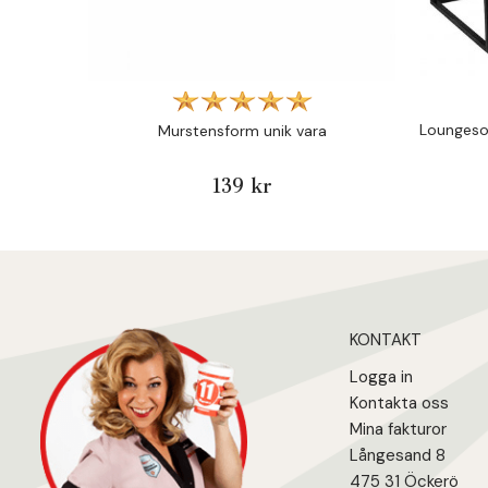
Loungesof
Murstensform unik vara
139 kr
KONTAKT
Logga in
Kontakta oss
Mina fakturo
r
Långesand 8
475 31 Öcker
ö