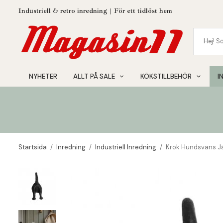
Industriell & retro inredning | För ett tidlöst hem
NYHETER
ALLT PÅ SALE
KÖKSTILLBEHÖR
I
Startsida
/
Inredning
/
Industriell Inredning
/
Krok Hundsvans J