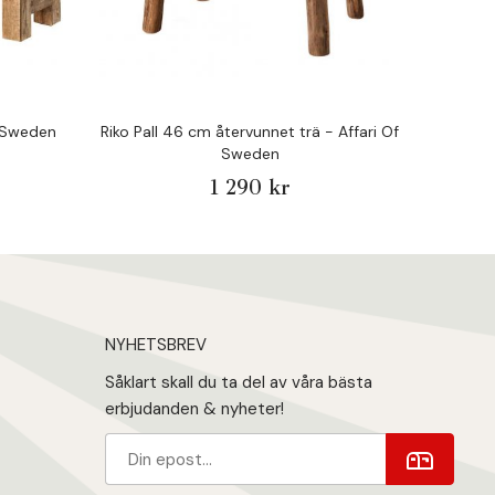
f Sweden
Riko Pall 46 cm återvunnet trä - Affari Of
Ve
Sweden
1 290 kr
NYHETSBREV
Såklart skall du ta del av våra bästa
erbjudanden & nyheter!