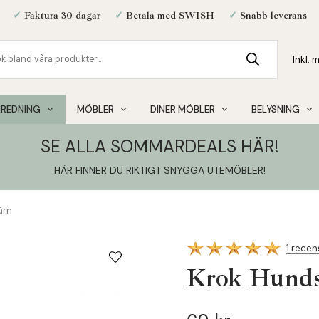
✓
Faktura 30 dagar
✓
Betala med SWISH
✓
Snabb leverans
NREDNING
MÖBLER
DINER MÖBLER
BELYSNING
SE ALLA SOMMARDEALS HÄR!
HÄR FINNER DU RIKTIGT SNYGGA UTEMÖBLER
!
ärn
1 recen
Krok Hunds