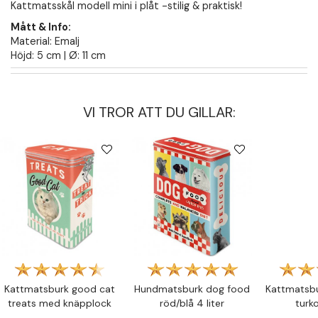
Kattmatsskål modell mini i plåt -stilig & praktisk!
Mått & Info:
Material: Emalj
Höjd: 5 cm | Ø: 11 cm
VI TROR ATT DU GILLAR:
Kattmatsburk good cat
Hundmatsburk dog food
Kattmatsbu
treats med knäpplock
röd/blå 4 liter
turko