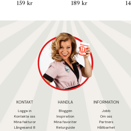
159 kr
189 kr
14
KONTAKT
HANDLA
INFORMATION
Logga in
Bloggen
Jobb
Kontakta oss
Inspiration
Om oss
Mina fakturo
r
Mina favoriter
Partners
Långesand 8
Returguide
Hållbarhet