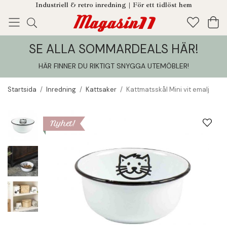
Industriell & retro inredning | För ett tidlöst hem
SE ALLA SOMMARDEALS HÄR!
Enjoy!
Tillagt i din varukorg
HÄR FINNER DU RIKTIGT SNYGGA UTEMÖBLER
!
Startsida
/
Inredning
/
Kattsaker
/
Kattmatsskål Mini vit emalj
Nyhet!