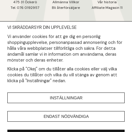
475 31 Öcker
ö
Allmänna Villkor
Vår historia
Tel. 076 0192957
Bli återförsäljare
Affiliate Magasin 11
VI SKRÄDDARSYR DIN UPPLEVELSE
NYHETSBREV
Vi använder cookies för att ge dig en personlig
Såklart skall du ta del av våra bästa erbjudanden & nyheter!
shoppingupplevelse, personanpassad annonsering och för
hålla våra webbplatser tillförlitliga och säkra. För detta
ändamål samlar vi in information om användarna, deras
Din mail kommer endast användas till våra nyhetsbrev.
mönster och deras enheter.
Klicka på "Okej" om du tillåter alla cookies eller välj vilka
cookies du tillåter och vilka du vill stänga av genom att
klicka på "Inställningar" nedan.
INSTÄLLNINGAR
ENDAST NÖDVÄNDIGA