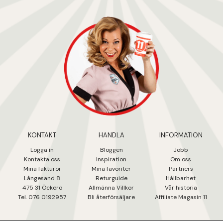
KONTAKT
HANDLA
INFORMATION
Logga in
Bloggen
Jobb
Kontakta oss
Inspiration
Om oss
Mina fakturo
r
Mina favoriter
Partners
Långesand 8
Returguide
Hållbarhet
475 31 Öcker
ö
Allmänna Villkor
Vår historia
Tel. 076 0192957
Bli återförsäljare
Affiliate Magasin 11