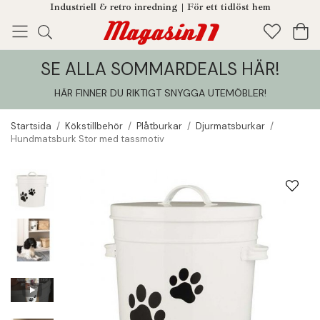
Industriell & retro inredning | För ett tidlöst hem
SE ALLA SOMMARDEALS HÄR!
Enjoy!
Tillagt i din varukorg
HÄR FINNER DU RIKTIGT SNYGGA UTEMÖBLER
!
Startsida
/
Kökstillbehör
/
Plåtburkar
/
Djurmatsburkar
/
Hundmatsburk Stor med tassmotiv