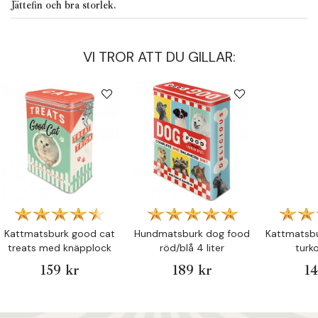
Jättefin och bra storlek.
VI TROR ATT DU GILLAR:
Kattmatsburk good cat
Hundmatsburk dog food
Kattmatsbu
treats med knäpplock
röd/blå 4 liter
turko
159 kr
189 kr
14