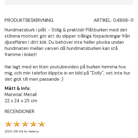
PRODUKTBESKRIVNING
ARTIKEL:
04898-11
Hundmatsburk i plåt - Stilig & praktisk! Plåtburken med det
stilrena motivet gör att du slipper tråkiga förpackningar från
djuraffären i ditt kök. Du behöver inte heller plocka undan
hundmaten mellan varven då hundmatsburken kan stå
framme i köket!
Har lagt med en liten youtubevideo på burken hemma hos
mig, och min telefon klippte in en bild på "Dolly", vet inte hur
det gick till men passande ;)
Mått & Info:
Material: Metall
22 x 24 x 25 cm
RECENSIONER
2025-08-04
Av
Helena