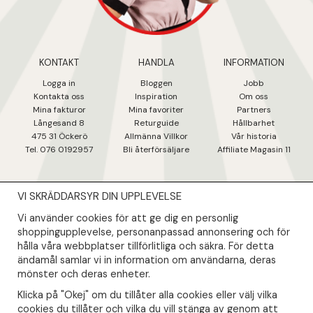
KONTAKT
HANDLA
INFORMATION
Logga in
Bloggen
Jobb
Kontakta oss
Inspiration
Om oss
Mina fakturo
r
Mina favoriter
Partners
Långesand 8
Returguide
Hållbarhet
475 31 Öcker
ö
Allmänna Villkor
Vår historia
Tel. 076 0192957
Bli återförsäljare
Affiliate Magasin 11
VI SKRÄDDARSYR DIN UPPLEVELSE
NYHETSBREV
Vi använder cookies för att ge dig en personlig
Såklart skall du ta del av våra bästa erbjudanden & nyheter!
shoppingupplevelse, personanpassad annonsering och för
hålla våra webbplatser tillförlitliga och säkra. För detta
ändamål samlar vi in information om användarna, deras
Din mail kommer endast användas till våra nyhetsbrev.
mönster och deras enheter.
Klicka på "Okej" om du tillåter alla cookies eller välj vilka
cookies du tillåter och vilka du vill stänga av genom att