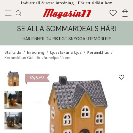
Industriell & retro inredning | För ett tidlöst hem
SE ALLA SOMMARDEALS HÄR!
Enjoy!
Tillagt i din varukorg
HÄR FINNER DU RIKTIGT SNYGGA UTEMÖBLER
!
Startsida
/
Inredning
/
Ljusstakar & Ljus
/
Keramikhus
/
Keramikhus Gult för värmeljus 15 cm
Nyhet!