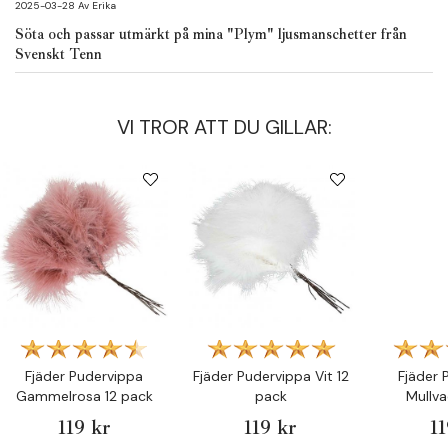
2025-03-28
Av
Erika
Söta och passar utmärkt på mina "Plym" ljusmanschetter från
Svenskt Tenn
VI TROR ATT DU GILLAR:
Fjäder Pudervippa
Fjäder Pudervippa Vit 12
Fjäder 
Gammelrosa 12 pack
pack
Mullva
119 kr
119 kr
1