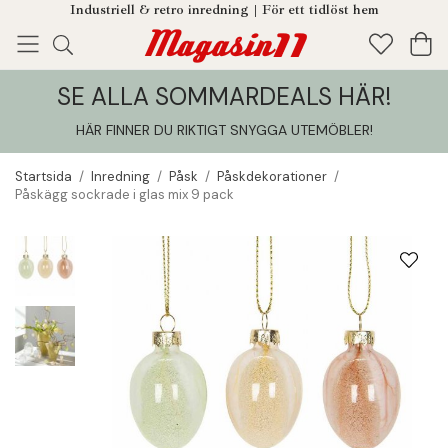
Industriell & retro inredning | För ett tidlöst hem
SE ALLA SOMMARDEALS HÄR!
Enjoy!
Tillagt i din varukorg
HÄR FINNER DU RIKTIGT SNYGGA UTEMÖBLER
!
Startsida
/
Inredning
/
Påsk
/
Påskdekorationer
/
Påskägg sockrade i glas mix 9 pack