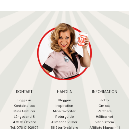
KONTAKT
HANDLA
INFORMATION
Logga in
Bloggen
Jobb
Kontakta oss
Inspiration
Om oss
Mina fakturo
r
Mina favoriter
Partners
Långesand 8
Returguide
Hållbarhet
475 31 Öcker
ö
Allmänna Villkor
Vår historia
Tel. 076 0192957
Bli återförsäljare
Affiliate Magasin 11