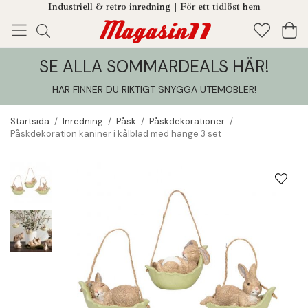
Industriell & retro inredning | För ett tidlöst hem
SE ALLA SOMMARDEALS HÄR!
Enjoy!
Tillagt i din varukorg
HÄR FINNER DU RIKTIGT SNYGGA UTEMÖBLER
!
Startsida
/
Inredning
/
Påsk
/
Påskdekorationer
/
Påskdekoration kaniner i kålblad med hänge 3 set