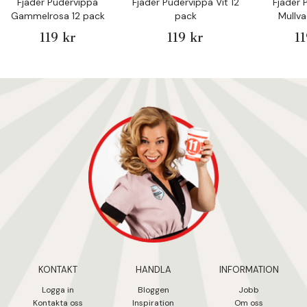
Fjäder Pudervippa
Fjäder Pudervippa Vit 12
Fjäder 
Gammelrosa 12 pack
pack
Mullva
119 kr
119 kr
1
KONTAKT
HANDLA
INFORMATION
Logga in
Bloggen
Jobb
Kontakta oss
Inspiration
Om oss