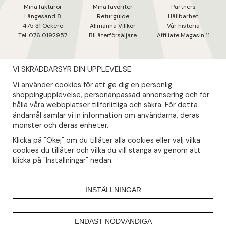
Mina fakturo
r
Mina favoriter
Partners
Långesand 8
Returguide
Hållbarhet
475 31 Öcker
ö
Allmänna Villkor
Vår historia
Tel. 076 0192957
Bli återförsäljare
Affiliate Magasin 11
VI SKRÄDDARSYR DIN UPPLEVELSE
NYHETSBREV
Vi använder cookies för att ge dig en personlig
Såklart skall du ta del av våra bästa erbjudanden & nyheter!
shoppingupplevelse, personanpassad annonsering och för
hålla våra webbplatser tillförlitliga och säkra. För detta
ändamål samlar vi in information om användarna, deras
Din mail kommer endast användas till våra nyhetsbrev.
mönster och deras enheter.
Klicka på "Okej" om du tillåter alla cookies eller välj vilka
cookies du tillåter och vilka du vill stänga av genom att
klicka på "Inställningar" nedan.
INSTÄLLNINGAR
ENDAST NÖDVÄNDIGA