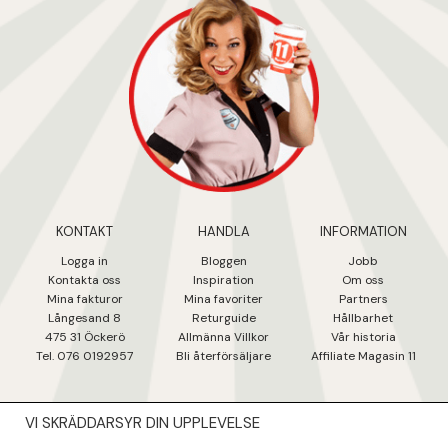
KONTAKT
HANDLA
INFORMATION
Logga in
Bloggen
Jobb
Kontakta oss
Inspiration
Om oss
Mina fakturo
r
Mina favoriter
Partners
Långesand 8
Returguide
Hållbarhet
475 31 Öcker
ö
Allmänna Villkor
Vår historia
Tel. 076 0192957
Bli återförsäljare
Affiliate Magasin 11
VI SKRÄDDARSYR DIN UPPLEVELSE
NYHETSBREV