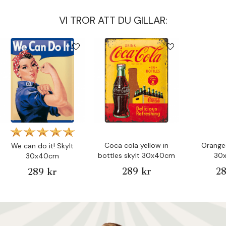
VI TROR ATT DU GILLAR:
Coca cola yellow in
Oranges
We can do it! Skylt
bottles skylt 30x40cm
30
30x40cm
289 kr
28
289 kr