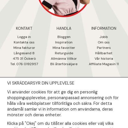
KONTAKT
HANDLA
INFORMATION
Logga in
Bloggen
Jobb
Kontakta oss
Inspiration
Om oss
Mina fakturo
r
Mina favoriter
Partners
Långesand 8
Returguide
Hållbarhet
475 31 Öcker
ö
Allmänna Villkor
Vår historia
Tel. 076 0192957
Bli återförsäljare
Affiliate Magasin 11
VI SKRÄDDARSYR DIN UPPLEVELSE
NYHETSBREV
Vi använder cookies för att ge dig en personlig
Såklart skall du ta del av våra bästa erbjudanden & nyheter!
shoppingupplevelse, personanpassad annonsering och för
hålla våra webbplatser tillförlitliga och säkra. För detta
ändamål samlar vi in information om användarna, deras
Din mail kommer endast användas till våra nyhetsbrev.
mönster och deras enheter.
Klicka på "Okej" om du tillåter alla cookies eller välj vilka