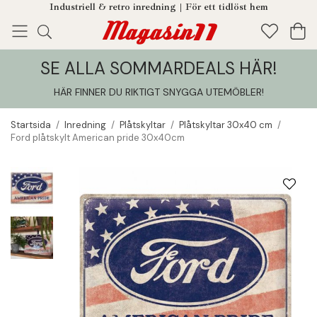
Industriell & retro inredning | För ett tidlöst hem
SE ALLA SOMMARDEALS HÄR!
Enjoy!
Tillagt i din varukorg
HÄR FINNER DU RIKTIGT SNYGGA UTEMÖBLER
!
Startsida
/
Inredning
/
Plåtskyltar
/
Plåtskyltar 30x40 cm
/
Ford plåtskylt American pride 30x40cm