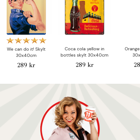
Coca cola yellow in
Oranges
We can do it! Skylt
bottles skylt 30x40cm
30
30x40cm
289 kr
28
289 kr