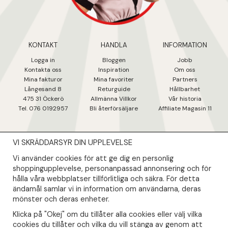
KONTAKT
HANDLA
INFORMATION
Logga in
Bloggen
Jobb
Kontakta oss
Inspiration
Om oss
Mina fakturo
r
Mina favoriter
Partners
Långesand 8
Returguide
Hållbarhet
475 31 Öcker
ö
Allmänna Villkor
Vår historia
Tel. 076 0192957
Bli återförsäljare
Affiliate Magasin 11
VI SKRÄDDARSYR DIN UPPLEVELSE
NYHETSBREV
Vi använder cookies för att ge dig en personlig
Såklart skall du ta del av våra bästa erbjudanden & nyheter!
shoppingupplevelse, personanpassad annonsering och för
hålla våra webbplatser tillförlitliga och säkra. För detta
ändamål samlar vi in information om användarna, deras
Din mail kommer endast användas till våra nyhetsbrev.
mönster och deras enheter.
Klicka på "Okej" om du tillåter alla cookies eller välj vilka
cookies du tillåter och vilka du vill stänga av genom att