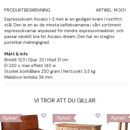
PRODUKTBESKRIVNING
ARTIKEL:
M.301
Espressokvarn Ascaso I-2 mini är en gedigen kvarn i rostfritt
stål. Den är en av de minsta kaffekvarnarna i vårt sortiment
espressokvarnar anpassad för mindre espressomaskiner, och
passar särskilt bra för Ascaso dream. Den har en steglös
justerbar malningsgrad.
Mått & Info
Bredd: 12,5 | Djup: 23 | Höjd 31 cm
El 230 v, max effekt 140 w
Storlek bönhållare 250 gram | Nettovikt 3,5 kg
Malskivor koniska 38 mm
VI TROR ATT DU GILLAR:
Nyhet!
Nyhet!
Nyhet!