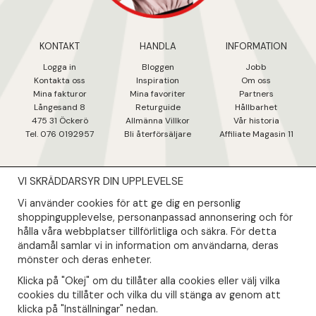
KONTAKT
HANDLA
INFORMATION
Logga in
Bloggen
Jobb
Kontakta oss
Inspiration
Om oss
Mina fakturo
r
Mina favoriter
Partners
Långesand 8
Returguide
Hållbarhet
475 31 Öcker
ö
Allmänna Villkor
Vår historia
Tel. 076 0192957
Bli återförsäljare
Affiliate Magasin 11
VI SKRÄDDARSYR DIN UPPLEVELSE
NYHETSBREV
Vi använder cookies för att ge dig en personlig
Såklart skall du ta del av våra bästa erbjudanden & nyheter!
shoppingupplevelse, personanpassad annonsering och för
hålla våra webbplatser tillförlitliga och säkra. För detta
ändamål samlar vi in information om användarna, deras
Din mail kommer endast användas till våra nyhetsbrev.
mönster och deras enheter.
Klicka på "Okej" om du tillåter alla cookies eller välj vilka
cookies du tillåter och vilka du vill stänga av genom att
klicka på "Inställningar" nedan.