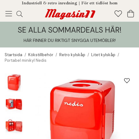
Industriell & retro inredning | För ett tidlöst hem
SE ALLA SOMMARDEALS HÄR!
Enjoy!
Tillagt i din varukorg
HÄR FINNER DU RIKTIGT SNYGGA UTEMÖBLER
!
Startsida
/
Kökstillbehör
/
Retro kylskåp
/
Litet kylskåp
/
Portabel minikyl Nedis