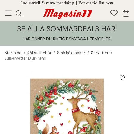
Industriell & retro inredning | För ett tidlöst hem
SE ALLA SOMMARDEALS HÄR!
Enjoy!
Tillagt i din varukorg
HÄR FINNER DU RIKTIGT SNYGGA UTEMÖBLER
!
Startsida
/
Kökstillbehör
/
Små kökssaker
/
Servetter
/
Julservetter Djurkrans