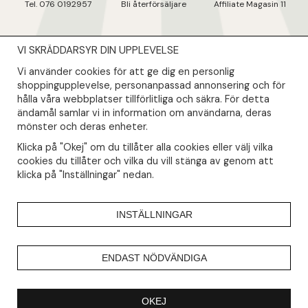
Tel. 076 0192957
Bli återförsäljare
Affiliate Magasin 11
VI SKRÄDDARSYR DIN UPPLEVELSE
NYHETSBREV
Vi använder cookies för att ge dig en personlig
Såklart skall du ta del av våra bästa erbjudanden & nyheter!
shoppingupplevelse, personanpassad annonsering och för
hålla våra webbplatser tillförlitliga och säkra. För detta
ändamål samlar vi in information om användarna, deras
Din mail kommer endast användas till våra nyhetsbrev.
mönster och deras enheter.
Klicka på "Okej" om du tillåter alla cookies eller välj vilka
cookies du tillåter och vilka du vill stänga av genom att
klicka på "Inställningar" nedan.
INSTÄLLNINGAR
ENDAST NÖDVÄNDIGA
OKEJ