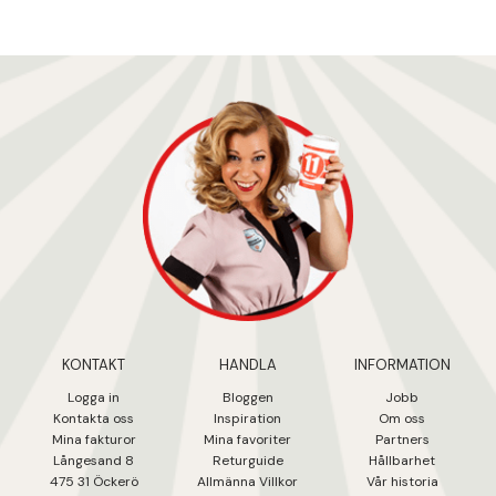
KONTAKT
HANDLA
INFORMATION
Logga in
Bloggen
Jobb
Kontakta oss
Inspiration
Om oss
Mina fakturo
r
Mina favoriter
Partners
Långesand 8
Returguide
Hållbarhet
475 31 Öcker
ö
Allmänna Villkor
Vår historia