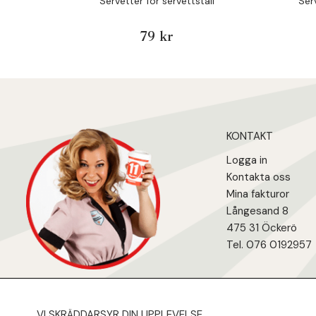
Servetter för servettställ
Ser
79 kr
KONTAKT
Logga in
Kontakta oss
Mina fakturo
r
Långesand 8
475 31 Öcker
ö
Tel. 076 0192957
VI SKRÄDDARSYR DIN UPPLEVELSE