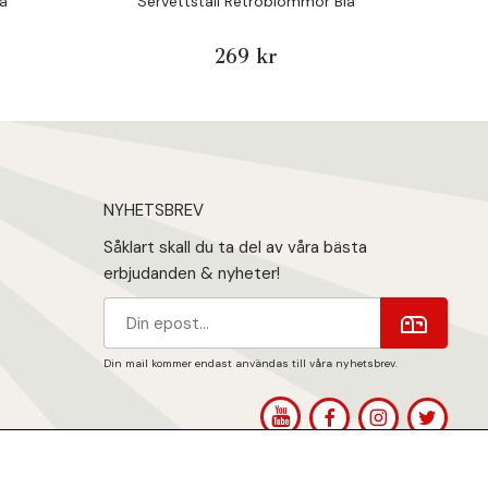
S
å
Servettställ Retroblommor Blå
269 kr
NYHETSBREV
Såklart skall du ta del av våra bästa
erbjudanden & nyheter!
Din mail kommer endast användas till våra nyhetsbrev.
1