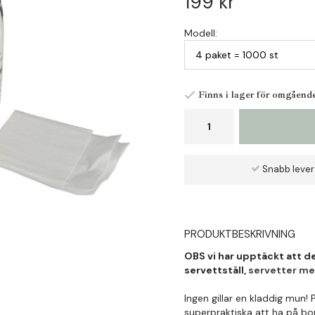
199 kr
Modell:
Finns i lager för omgåend
Snabb leve
PRODUKTBESKRIVNING
OBS vi har upptäckt att de
servettställ,
servetter med
Ingen gillar en kladdig mun! 
superpraktiska att ha på bor