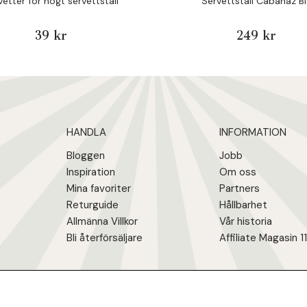
vetter för högt servettställ
Servettställ Cabanaz Bl
39 kr
249 kr
HANDLA
INFORMATION
Bloggen
Jobb
Inspiration
Om oss
Mina favoriter
Partners
Returguide
Hållbarhet
Allmänna Villkor
Vår historia
Bli återförsäljare
Affiliate Magasin 1