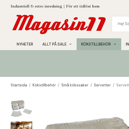
Industriell & retro inredning | För ett tidlöst hem
NYHETER
ALLT PÅ SALE
KÖKSTILLBEHÖR
I
Startsida
/
Kökstillbehör
/
Små kökssaker
/
Servetter
/
Servett