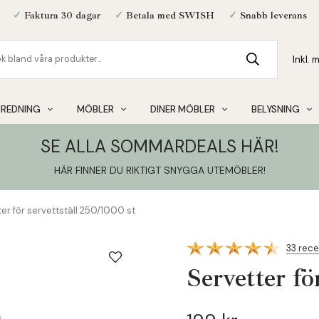
✓
Faktura 30 dagar
✓
Betala med SWISH
✓
Snabb leverans
NREDNING
MÖBLER
DINER MÖBLER
BELYSNING
SE ALLA SOMMARDEALS HÄR!
HÄR FINNER DU RIKTIGT SNYGGA UTEMÖBLER
!
er för servettställ 250/1000 st
33 rec
Servetter fö