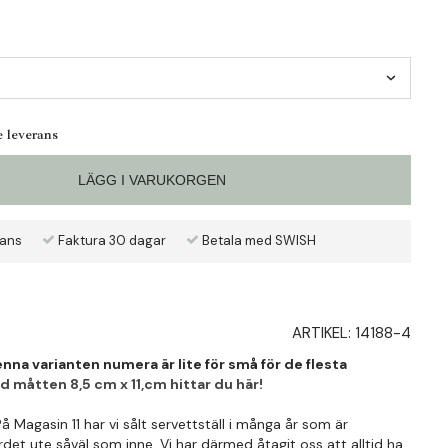
e leverans
LÄGG I VARUKORGEN
rans
Faktura 30 dagar
Betala med SWISH
ARTIKEL:
14188-4
nna varianten numera är lite för små för de flesta
 måtten 8,5 cm x 11,cm hittar du här!
På Magasin 11 har vi sålt servettställ i många år som är
det ute såväl som inne. Vi har därmed åtagit oss att alltid ha