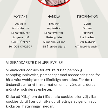
KONTAKT
HANDLA
INFORMATION
Logga in
Bloggen
Jobb
Kontakta oss
Inspiration
Om oss
Mina fakturo
r
Mina favoriter
Partners
Långesand 8
Returguide
Hållbarhet
475 31 Öcker
ö
Allmänna Villkor
Vår historia
Tel. 076 0192957
Bli återförsäljare
Affiliate Magasin 11
VI SKRÄDDARSYR DIN UPPLEVELSE
NYHETSBREV
Vi använder cookies för att ge dig en personlig
Såklart skall du ta del av våra bästa erbjudanden & nyheter!
shoppingupplevelse, personanpassad annonsering och för
hålla våra webbplatser tillförlitliga och säkra. För detta
ändamål samlar vi in information om användarna, deras
Din mail kommer endast användas till våra nyhetsbrev.
mönster och deras enheter.
Klicka på "Okej" om du tillåter alla cookies eller välj vilka
cookies du tillåter och vilka du vill stänga av genom att
klicka på "Inställningar" nedan.