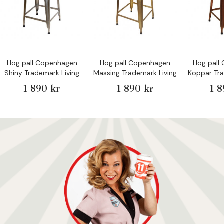
Hög pall Copenhagen
Hög pall Copenhagen
Hög pall
Shiny Trademark Living
Mässing Trademark Living
Koppar Tra
1 890 kr
1 890 kr
1 8