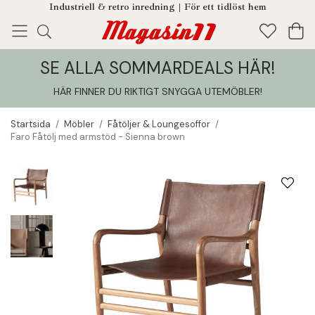
Industriell & retro inredning | För ett tidlöst hem
SE ALLA SOMMARDEALS HÄR!
Enjoy!
Tillagt i din varukorg
HÄR FINNER DU RIKTIGT SNYGGA UTEMÖBLER
!
Startsida
/
Möbler
/
Fåtöljer & Loungesoffor
/
Faro Fåtölj med armstöd - Sienna brown