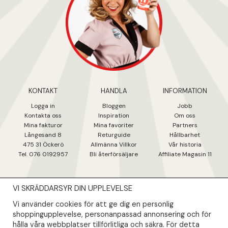
KONTAKT
HANDLA
INFORMATION
Logga in
Bloggen
Jobb
Kontakta oss
Inspiration
Om oss
Mina fakturo
r
Mina favoriter
Partners
Långesand 8
Returguide
Hållbarhet
475 31 Öcker
ö
Allmänna Villkor
Vår historia
Tel. 076 0192957
Bli återförsäljare
Affiliate Magasin 11
VI SKRÄDDARSYR DIN UPPLEVELSE
NYHETSBREV
Vi använder cookies för att ge dig en personlig
Såklart skall du ta del av våra bästa erbjudanden & nyheter!
shoppingupplevelse, personanpassad annonsering och för
hålla våra webbplatser tillförlitliga och säkra. För detta