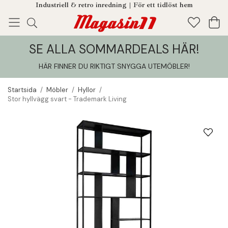
Industriell & retro inredning | För ett tidlöst hem
SE ALLA SOMMARDEALS HÄR!
Enjoy!
Tillagt i din varukorg
HÄR FINNER DU RIKTIGT SNYGGA UTEMÖBLER
!
Startsida
/
Möbler
/
Hyllor
/
Stor hyllvägg svart - Trademark Living