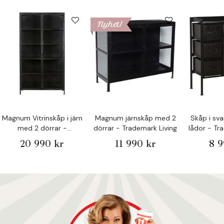
Nyhet!
Magnum Vitrinskåp i järn
Magnum järnskåp med 2
Skåp i sva
med 2 dörrar -
dörrar - Trademark Living
lådor - Tr
Trademark Living
20 990 kr
11 990 kr
8 9