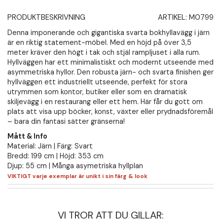
PRODUKTBESKRIVNING
ARTIKEL:
M0799
Denna imponerande och gigantiska svarta bokhyllavägg i järn
är en riktig statement-möbel. Med en höjd på över 3,5
meter kräver den högt i tak och stjäl rampljuset i alla rum.
Hyllväggen har ett minimalistiskt och modernt utseende med
asymmetriska hyllor. Den robusta järn- och svarta finishen ger
hyllväggen ett industriellt utseende, perfekt för stora
utrymmen som kontor, butiker eller som en dramatisk
skiljevägg i en restaurang eller ett hem. Här får du gott om
plats att visa upp böcker, konst, växter eller prydnadsföremål
– bara din fantasi sätter gränserna!
Mått & Info
Material: Järn | Färg: Svart
Bredd: 199 cm | Höjd: 353 cm
Djup: 55 cm | Många asymetriska hyllplan
VIKTIGT varje exemplar är unikt i sin färg & look
VI TROR ATT DU GILLAR: