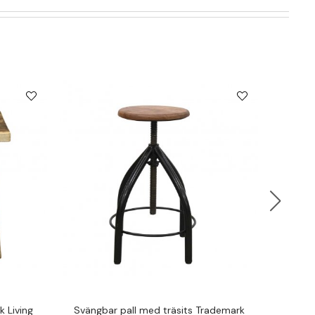
k Living
Svängbar pall med träsits Trademark
Sittpal