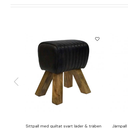
Sittpall med quiltat svart läder & träben
Järnpal