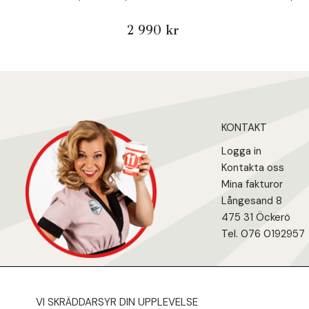
2 990 kr
KONTAKT
Logga in
Kontakta oss
Mina fakturo
r
Långesand 8
475 31 Öcker
ö
Tel. 076 0192957
VI SKRÄDDARSYR DIN UPPLEVELSE