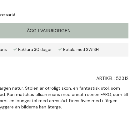
veranstid
LÄGG I VARUKORGEN
rans
Faktura 30 dagar
Betala med SWISH
ARTIKEL:
53312
färgen natur. Stolen är otroligt skön, en fantastisk stol, som
ed. Kan matchas tillsammans med annat i serien FARO, som till
samt en loungestol med armstöd. Finns även med i färgen
yggare än bilderna kan återge.