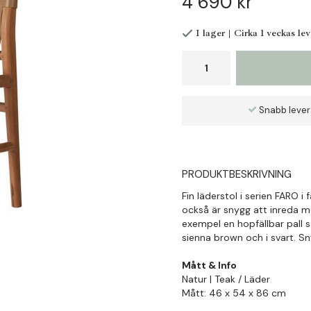
4 690 kr
I lager | Cirka 1 veckas le
Snabb leve
PRODUKTBESKRIVNING
Fin läderstol i serien FARO i 
också är snygg att inreda m
exempel en hopfällbar pall 
sienna brown och i svart. Sn
Mått & Info
Natur | Teak / Läder
Mått: 46 x 54 x 86 cm