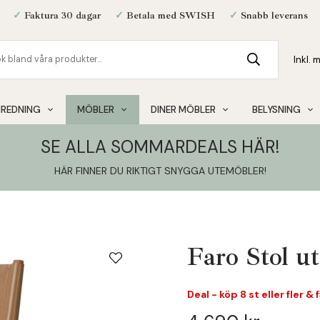
✓
Faktura 30 dagar
✓
Betala med SWISH
✓
Snabb leverans
NREDNING
MÖBLER
DINER MÖBLER
BELYSNING
SE ALLA SOMMARDEALS HÄR!
HÄR FINNER DU RIKTIGT SNYGGA UTEMÖBLER
!
Faro Stol u
Deal - köp 8 st eller fler &