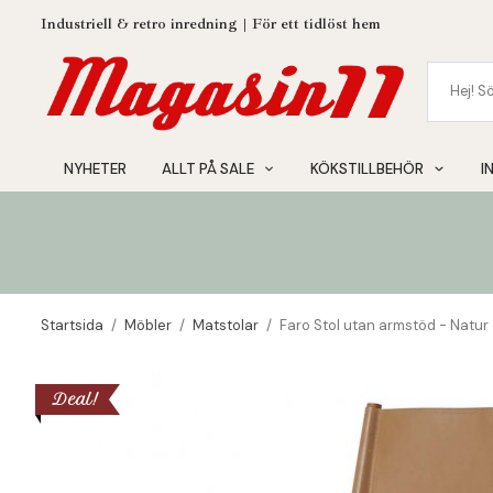
Industriell & retro inredning | För ett tidlöst hem
NYHETER
ALLT PÅ SALE
KÖKSTILLBEHÖR
I
Startsida
/
Möbler
/
Matstolar
/
Faro Stol utan armstöd - Natur
Deal!