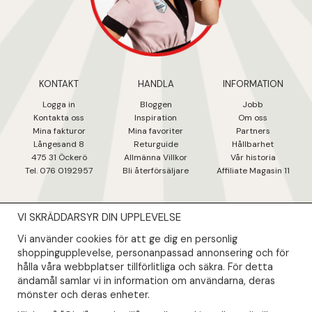
KONTAKT
HANDLA
INFORMATION
Logga in
Bloggen
Jobb
Kontakta oss
Inspiration
Om oss
Mina fakturo
r
Mina favoriter
Partners
Långesand 8
Returguide
Hållbarhet
475 31 Öcker
ö
Allmänna Villkor
Vår historia
Tel. 076 0192957
Bli återförsäljare
Affiliate Magasin 11
VI SKRÄDDARSYR DIN UPPLEVELSE
NYHETSBREV
Vi använder cookies för att ge dig en personlig
Såklart skall du ta del av våra bästa erbjudanden & nyheter!
shoppingupplevelse, personanpassad annonsering och för
hålla våra webbplatser tillförlitliga och säkra. För detta
ändamål samlar vi in information om användarna, deras
Din mail kommer endast användas till våra nyhetsbrev.
mönster och deras enheter.