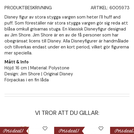
PRODUKTBESKRIVNING
ARTIKEL:
6005973
Disney figur av stora stygga vargen som heter I´ll huff and
puff. Som föreställer när stora stygga vargen gör sig reda att
blåsa omkull grisarnas stuga. En klassisk Disneyfigur designad
av Jim Shore. Jim Shore är en av de få personer som har
obegränsat licens till Disney. Alla Disneyfigurer är handmålade
och tillverkas endast under en kort period, vilket gör figurerna
mer speciella.
Mått & Info
Höjd: 16 cm | Material: Polystone
Design: Jim Shore | Original Disney
Förpackas i en fin låda
VI TROR ATT DU GILLAR:
Prisdeal!
Prisdeal!
Prisdeal