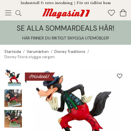
Industriell & retro inredning | För ett tidlöst hem
SE ALLA SOMMARDEALS HÄR!
Enjoy!
Tillagt i din varukorg
HÄR FINNER DU RIKTIGT SNYGGA UTEMÖBLER
!
Startsida
/
Varumärken
/
Disney Traditions
/
Disney Stora stygga vargen
Prisdeal!