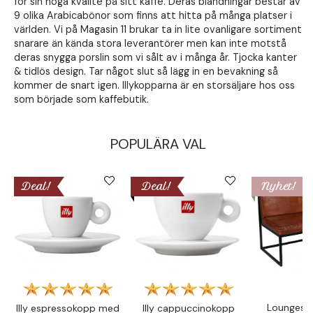
för sin höga kvalité på sitt kaffe. Deras blandningar består av
9 olika Arabicabönor som finns att hitta på många platser i
världen. Vi på Magasin 11 brukar ta in lite ovanligare sortiment
snarare än kända stora leverantörer men kan inte motstå
deras snygga porslin som vi sålt av i många år. Tjocka kanter
& tidlös design. Tar något slut så lägg in en bevakning så
kommer de snart igen. Illykopparna är en storsäljare hos oss
som började som kaffebutik.
POPULÄRA VAL
Deal!
Deal!
Nyhet!
Loungesof
Illy espressokopp med
Illy cappuccinokopp