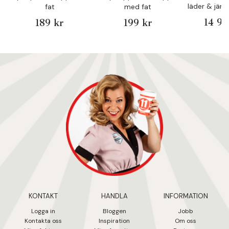
läder & jär
fat
med fat
Livi
14 99
189 kr
199 kr
KONTAKT
HANDLA
INFORMATION
Logga in
Bloggen
Jobb
Kontakta oss
Inspiration
Om oss