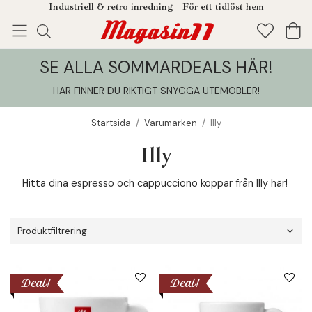
Industriell & retro inredning | För ett tidlöst hem
SE ALLA SOMMARDEALS HÄR!
Enjoy!
Tillagt i din varukorg
HÄR FINNER DU RIKTIGT SNYGGA UTEMÖBLER
!
Startsida
/
Varumärken
/
Illy
Illy
Hitta dina espresso och cappucciono koppar från Illy här!
Produktfiltrering
Deal!
Deal!