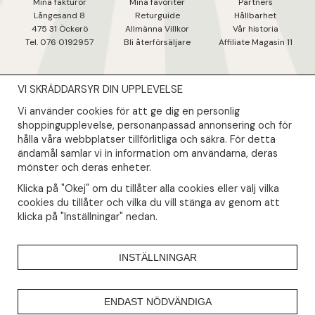
Mina fakturo
r
Mina favoriter
Partners
Långesand 8
Returguide
Hållbarhet
475 31 Öcker
ö
Allmänna Villkor
Vår historia
Tel. 076 0192957
Bli återförsäljare
Affiliate Magasin 11
VI SKRÄDDARSYR DIN UPPLEVELSE
NYHETSBREV
Vi använder cookies för att ge dig en personlig
Såklart skall du ta del av våra bästa erbjudanden & nyheter!
shoppingupplevelse, personanpassad annonsering och för
hålla våra webbplatser tillförlitliga och säkra. För detta
ändamål samlar vi in information om användarna, deras
Din mail kommer endast användas till våra nyhetsbrev.
mönster och deras enheter.
Klicka på "Okej" om du tillåter alla cookies eller välj vilka
cookies du tillåter och vilka du vill stänga av genom att
klicka på "Inställningar" nedan.
INSTÄLLNINGAR
ENDAST NÖDVÄNDIGA