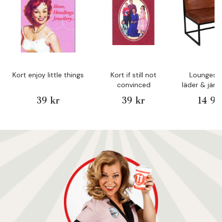
Kort enjoy little things
Kort if still not
Loungesof
convinced
läder & jär
Livi
39 kr
39 kr
14 99