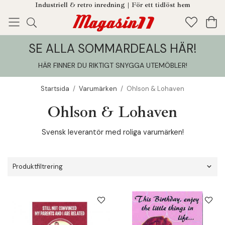
Industriell & retro inredning | För ett tidlöst hem
SE ALLA SOMMARDEALS HÄR!
Enjoy!
Tillagt i din varukorg
HÄR FINNER DU RIKTIGT SNYGGA UTEMÖBLER
!
Startsida
/
Varumärken
/
Ohlson & Lohaven
Ohlson & Lohaven
Svensk leverantör med roliga varumärken!
Produktfiltrering