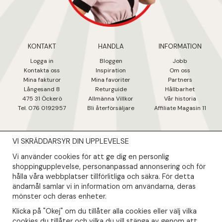
KONTAKT
HANDLA
INFORMATION
Logga in
Bloggen
Jobb
Kontakta oss
Inspiration
Om oss
Mina fakturo
r
Mina favoriter
Partners
Långesand 8
Returguide
Hållbarhet
475 31 Öcker
ö
Allmänna Villkor
Vår historia
Tel. 076 0192957
Bli återförsäljare
Affiliate Magasin 11
VI SKRÄDDARSYR DIN UPPLEVELSE
NYHETSBREV
Vi använder cookies för att ge dig en personlig
Såklart skall du ta del av våra bästa erbjudanden & nyheter!
shoppingupplevelse, personanpassad annonsering och för
hålla våra webbplatser tillförlitliga och säkra. För detta
ändamål samlar vi in information om användarna, deras
Din mail kommer endast användas till våra nyhetsbrev.
mönster och deras enheter.
Klicka på "Okej" om du tillåter alla cookies eller välj vilka
cookies du tillåter och vilka du vill stänga av genom att