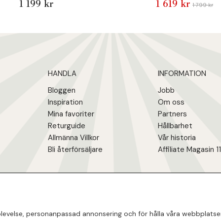
1 199 kr
1 619 kr
1 799 kr
HANDLA
INFORMATION
Bloggen
Jobb
Inspiration
Om oss
Mina favoriter
Partners
Returguide
Hållbarhet
Allmänna Villkor
Vår historia
Bli återförsäljare
Affiliate Magasin 1
evelse, personanpassad annonsering och för hålla våra webbplatser ti