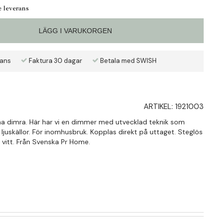
e leverans
LÄGG I VARUKORGEN
rans
Faktura 30 dagar
Betala med SWISH
ARTIKEL:
1921003
nna dimra. Här har vi en dimmer med utvecklad teknik som
ljuskällor. För inomhusbruk. Kopplas direkt på uttaget. Steglös
i vitt. Från Svenska Pr Home.