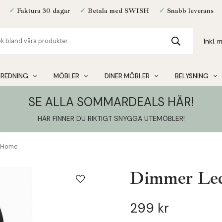
✓
Faktura 30 dagar
✓
Betala med SWISH
✓
Snabb leverans
NREDNING
MÖBLER
DINER MÖBLER
BELYSNING
SE ALLA SOMMARDEALS HÄR!
HÄR FINNER DU RIKTIGT SNYGGA UTEMÖBLER
!
r Home
Dimmer Led
299 kr