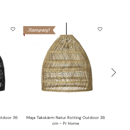
Kampanj!
utdoor 36
Maja Takskärm Natur Rotting Outdoor 36
Cebu
cm - Pr Home