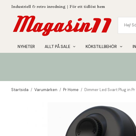
Industriell & retro inredning | För ett tidlöst hem
NYHETER
ALLT PÅ SALE
KÖKSTILLBEHÖR
I
Startsida
/
Varumärken
/
Pr Home
/
Dimmer Led Svart Plug in P