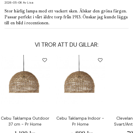
2026-05-06
Av
Lisa
Stor härlig lampa med ett vackert sken. Älskar den gröna färgen.
Passar perfekt i vårt äldre torp från 1913. Önskar jag kunde lägga
till en bild i recentionen.
VI TROR ATT DU GILLAR:
Cebu Taklampa Outdoor
Cebu Taklampa Indoor -
Clevela
37 cm - Pr Home
Pr Home
Svart/Ant
cm -