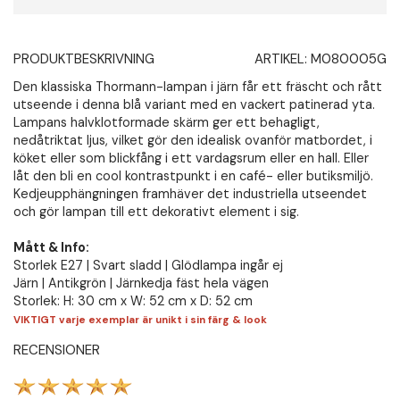
PRODUKTBESKRIVNING
ARTIKEL:
M080005G
Den klassiska Thormann-lampan i järn får ett fräscht och rått
utseende i denna blå variant med en vackert patinerad yta.
Lampans halvklotformade skärm ger ett behagligt,
nedåtriktat ljus, vilket gör den idealisk ovanför matbordet, i
köket eller som blickfång i ett vardagsrum eller en hall. Eller
låt den bli en cool kontrastpunkt i en café- eller butiksmiljö.
Kedjeupphängningen framhäver det industriella utseendet
och gör lampan till ett dekorativt element i sig.
Mått & Info:
Storlek E27 | Svart sladd | Glödlampa ingår ej
Järn | Antikgrön | Järnkedja fäst hela vägen
Storlek: H: 30 cm x W: 52 cm x D: 52 cm
VIKTIGT varje exemplar är unikt i sin färg & look
RECENSIONER