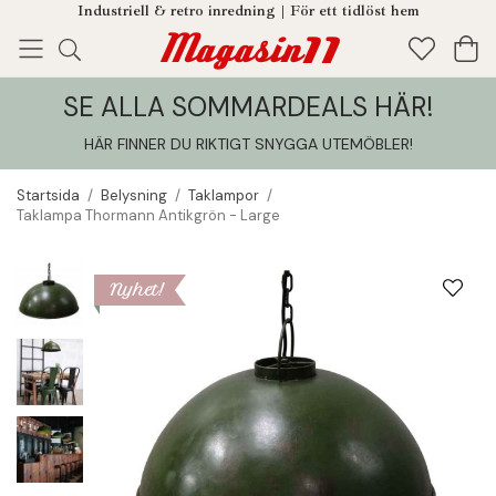
Industriell & retro inredning | För ett tidlöst hem
SE ALLA SOMMARDEALS HÄR!
Enjoy!
Tillagt i din varukorg
HÄR FINNER DU RIKTIGT SNYGGA UTEMÖBLER
!
Startsida
/
Belysning
/
Taklampor
/
Taklampa Thormann Antikgrön - Large
Nyhet!