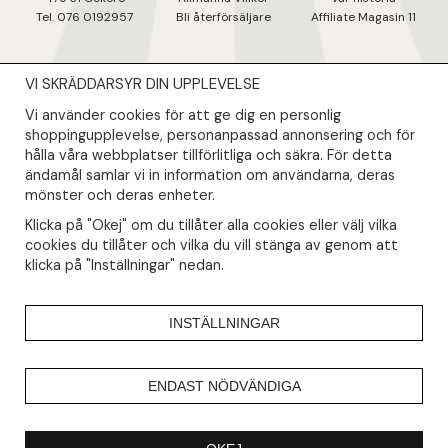
Tel. 076 0192957
Bli återförsäljare
Affiliate Magasin 11
VI SKRÄDDARSYR DIN UPPLEVELSE
NYHETSBREV
Vi använder cookies för att ge dig en personlig
Såklart skall du ta del av våra bästa erbjudanden & nyheter!
shoppingupplevelse, personanpassad annonsering och för
hålla våra webbplatser tillförlitliga och säkra. För detta
ändamål samlar vi in information om användarna, deras
Din mail kommer endast användas till våra nyhetsbrev.
mönster och deras enheter.
Klicka på "Okej" om du tillåter alla cookies eller välj vilka
cookies du tillåter och vilka du vill stänga av genom att
klicka på "Inställningar" nedan.
INSTÄLLNINGAR
ENDAST NÖDVÄNDIGA