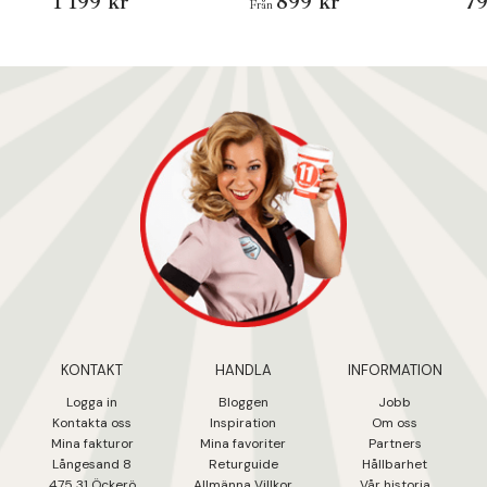
1 199 kr
899 kr
79
Från
KONTAKT
HANDLA
INFORMATION
Logga in
Bloggen
Jobb
Kontakta oss
Inspiration
Om oss
Mina fakturo
r
Mina favoriter
Partners
Långesand 8
Returguide
Hållbarhet
475 31 Öcker
ö
Allmänna Villkor
Vår historia