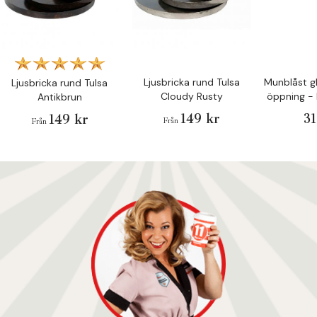
Ljusbricka rund Tulsa
Munblåst g
Ljusbricka rund Tulsa
Cloudy Rusty
öppning -
Antikbrun
149 kr
31
149 kr
Från
Från