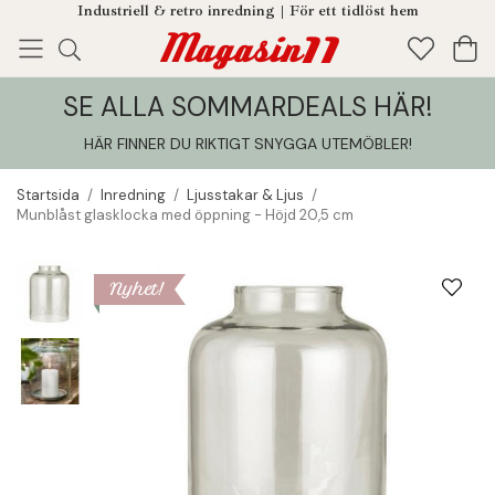
Industriell & retro inredning | För ett tidlöst hem
SE ALLA SOMMARDEALS HÄR!
Enjoy!
Tillagt i din varukorg
HÄR FINNER DU RIKTIGT SNYGGA UTEMÖBLER
!
Startsida
/
Inredning
/
Ljusstakar & Ljus
/
Munblåst glasklocka med öppning - Höjd 20,5 cm
Nyhet!