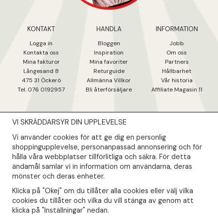
KONTAKT
HANDLA
INFORMATION
Logga in
Bloggen
Jobb
Kontakta oss
Inspiration
Om oss
Mina fakturo
r
Mina favoriter
Partners
Långesand 8
Returguide
Hållbarhet
475 31 Öcker
ö
Allmänna Villkor
Vår historia
Tel. 076 0192957
Bli återförsäljare
Affiliate Magasin 11
VI SKRÄDDARSYR DIN UPPLEVELSE
NYHETSBREV
Vi använder cookies för att ge dig en personlig
Såklart skall du ta del av våra bästa erbjudanden & nyheter!
shoppingupplevelse, personanpassad annonsering och för
hålla våra webbplatser tillförlitliga och säkra. För detta
ändamål samlar vi in information om användarna, deras
Din mail kommer endast användas till våra nyhetsbrev.
mönster och deras enheter.
Klicka på "Okej" om du tillåter alla cookies eller välj vilka
cookies du tillåter och vilka du vill stänga av genom att
klicka på "Inställningar" nedan.