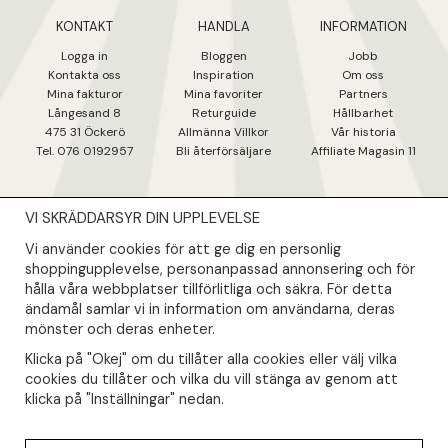
KONTAKT
HANDLA
INFORMATION
Logga in
Bloggen
Jobb
Kontakta oss
Inspiration
Om oss
Mina fakturo
r
Mina favoriter
Partners
Långesand 8
Returguide
Hållbarhet
475 31 Öcker
ö
Allmänna Villkor
Vår historia
Tel. 076 0192957
Bli återförsäljare
Affiliate Magasin 11
VI SKRÄDDARSYR DIN UPPLEVELSE
NYHETSBREV
Vi använder cookies för att ge dig en personlig
Såklart skall du ta del av våra bästa erbjudanden & nyheter!
shoppingupplevelse, personanpassad annonsering och för
hålla våra webbplatser tillförlitliga och säkra. För detta
ändamål samlar vi in information om användarna, deras
Din mail kommer endast användas till våra nyhetsbrev.
mönster och deras enheter.
Klicka på "Okej" om du tillåter alla cookies eller välj vilka
cookies du tillåter och vilka du vill stänga av genom att
klicka på "Inställningar" nedan.