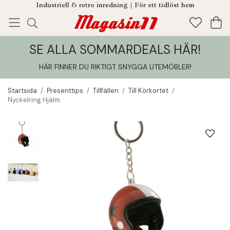
Industriell & retro inredning | För ett tidlöst hem
SE ALLA SOMMARDEALS HÄR!
Enjoy!
Tillagt i din varukorg
HÄR FINNER DU RIKTIGT SNYGGA UTEMÖBLER
!
Startsida
/
Presenttips
/
Tillfällen
/
Till Körkortet
/
Nyckelring Hjälm